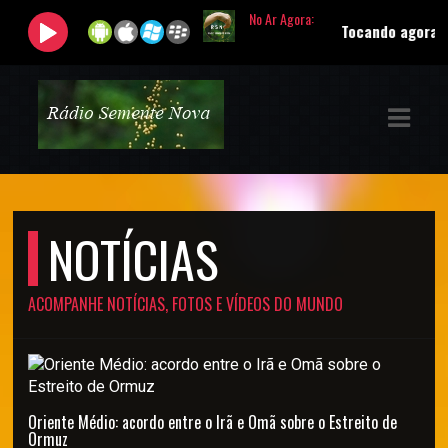
No Ar Agora:
Tocando agora:
|
Apr
ASTS
IAS
IA
DOS
NOTÍCIAS
RAMAÇÃO
TOS
ACOMPANHE NOTÍCIAS, FOTOS E VÍDEOS DO MUNDO
E
E
Oriente Médio: acordo entre o Irã e Omã sobre o Estreito de
Ormuz
ATO